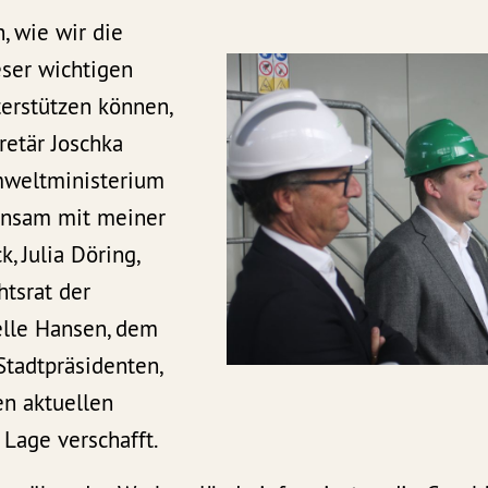
, wie wir die
eser wichtigen
terstützen können,
retär Joschka
weltministerium
insam mit meiner
k, Julia Döring,
htsrat der
elle Hansen, dem
Stadtpräsidenten,
en aktuellen
 Lage verschafft.