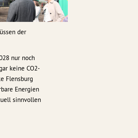
lüssen der
2028 nur noch
gar keine CO2-
ke Flensburg
rbare Energien
uell sinnvollen