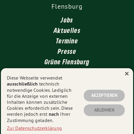
Flensburg
Jobs
Aktuelles
Termine
Presse
Grüne Flensburg
×
Kontakt
Diese Webseite verwendet
ausschließlich
technisch
Impressum
notwendige Cookies. Lediglich
Datenschutz
AKZEPTIEREN
für die Anzeige von externen
Inhalten können zusätzliche
Cookies erforderlich sein. Diese
ABLEHNEN
werden jedoch erst
nach
Ihrer
© 2026
Catharina Nies MdL
- Alle Rechte vorbehalten.
Zustimmung geladen.
Zur Datenschutzerklärung