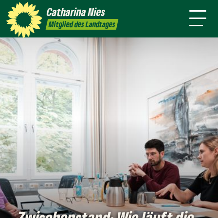
mich
Catharina
Nies
es
Termine
Presse
Grüne
Kontakt
Mitglied des Landtages
Flensburg
Zwischenstand: Wie läuft die