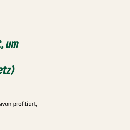
t, um
etz)
on profitiert,