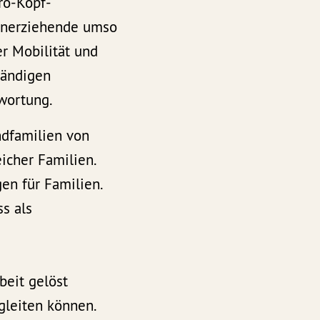
Pro-Kopf-
einerziehende umso
r Mobilität und
tändigen
twortung.
ndfamilien von
icher Familien.
en für Familien.
s als
beit gelöst
egleiten können.