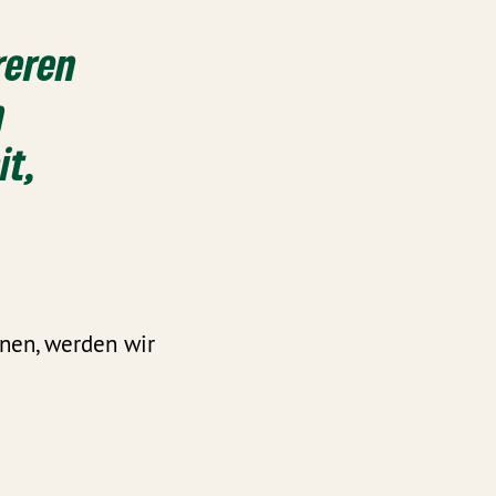
reren
n
it,
nnen, werden wir