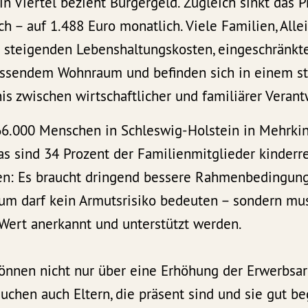
ein Viertel bezieht Bürgergeld. Zugleich sinkt das 
h – auf 1.488 Euro monatlich. Viele Familien, All
 steigenden Lebenshaltungskosten, eingeschränkte
ssendem Wohnraum und befinden sich in einem s
s zwischen wirtschaftlicher und familiärer Veran
 66.000 Menschen in Schleswig-Holstein in Mehrki
as sind 34 Prozent der Familienmitglieder kinderre
en: Es braucht dringend bessere Rahmenbedingung
um darf kein Armutsrisiko bedeuten – sondern mus
 Wert anerkannt und unterstützt werden.
önnen nicht nur über eine Erhöhung der Erwerbsar
uchen auch Eltern, die präsent sind und sie gut b