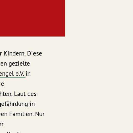
r Kindern. Diese
en gezielte
engel e.V.
in
ie
hten. Laut des
gefährdung in
ren Familien. Nur
er