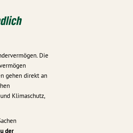
dlich
ndervermögen. Die
ervermögen
en gehen direkt an
chen
 und Klimaschutz,
Sachen
au der