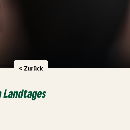
< Zurück
n Landtages