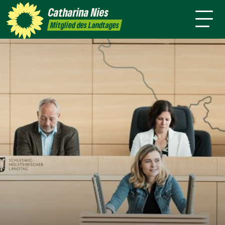
mich
Catharina
Nies
es
Termine
Presse
Grüne
Kontakt
Mitglied des Landtages
Flensburg