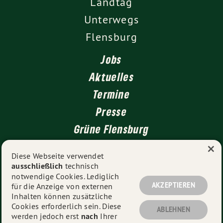
Landtag
Unterwegs
Flensburg
Jobs
Aktuelles
Termine
Presse
Grüne Flensburg
×
Kontakt
Diese Webseite verwendet
ausschließlich
technisch
Impressum
notwendige Cookies. Lediglich
Datenschutz
AKZEPTIEREN
für die Anzeige von externen
Inhalten können zusätzliche
Cookies erforderlich sein. Diese
ABLEHNEN
werden jedoch erst
nach
Ihrer
© 2026
Catharina Nies MdL
- Alle Rechte vorbehalten.